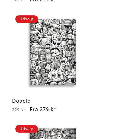
Udsalg
Doodle
Normalpris
Udsalgspris
Fra 279 kr
329 kr
Udsalg