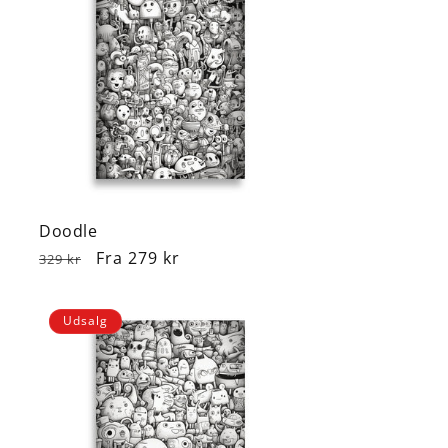
Doodle
Normalpris
Udsalgspris
Fra 279 kr
329 kr
Udsalg