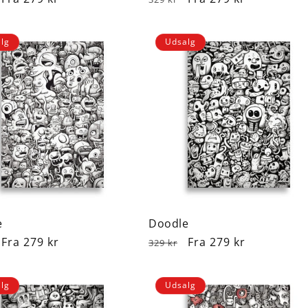
lg
Udsalg
e
Doodle
lpris
Udsalgspris
Fra 279 kr
Normalpris
Udsalgspris
Fra 279 kr
329 kr
lg
Udsalg