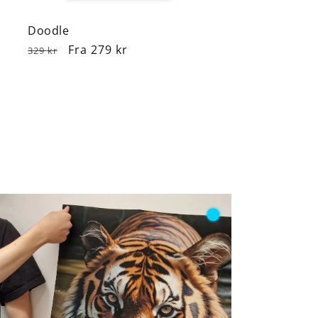
Doodle
Normalpris
Udsalgspris
Fra 279 kr
329 kr