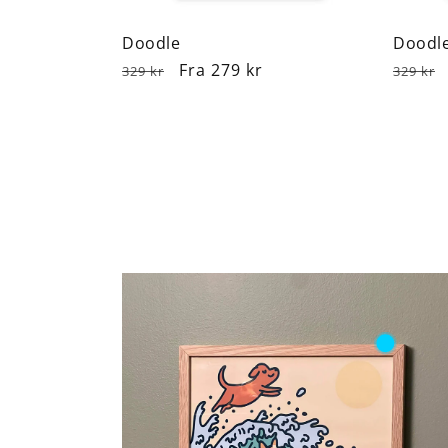
Doodle
Doodl
Normalpris
Udsalgspris
Fra 279 kr
Norma
329 kr
329 kr