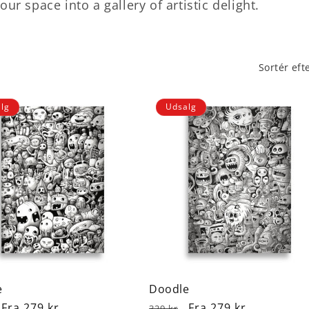
ur space into a gallery of artistic delight.
Sortér eft
lg
Udsalg
e
Doodle
lpris
Udsalgspris
Fra 279 kr
Normalpris
Udsalgspris
Fra 279 kr
329 kr