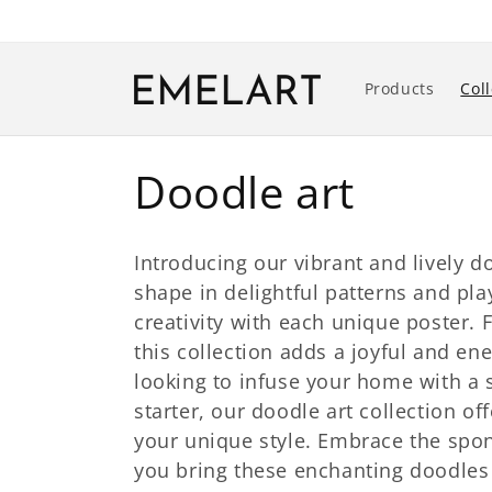
Gå til
indhold
Products
Col
K
Doodle art
o
Introducing our vibrant and lively d
l
shape in delightful patterns and pl
creativity with each unique poster. 
l
this collection adds a joyful and en
looking to infuse your home with a 
e
starter, our
doodle art collection of
your unique style. Embrace the spon
k
you bring these enchanting doodles 