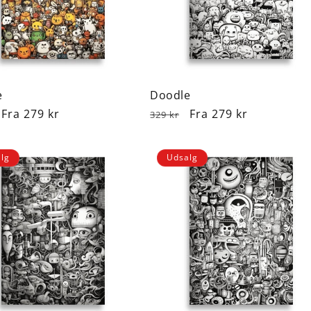
e
Doodle
lpris
Udsalgspris
Fra 279 kr
Normalpris
Udsalgspris
Fra 279 kr
329 kr
lg
Udsalg