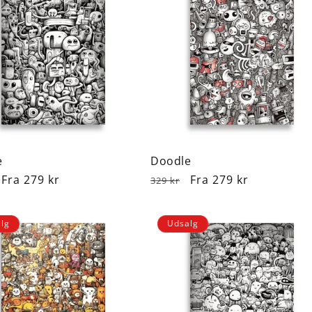
e
Doodle
lpris
Udsalgspris
Fra 279 kr
Normalpris
Udsalgspris
Fra 279 kr
329 kr
lg
Udsalg