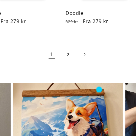
e
Doodle
lpris
Udsalgspris
Fra 279 kr
Normalpris
Udsalgspris
Fra 279 kr
329 kr
1
2