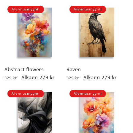
Alennusmyynti
Alennusmyynti
Abstract flowers
Raven
Normaalihinta
Alennushinta
Alkaen 279 kr
Normaalihinta
Alennushinta
Alkaen 279 kr
329 kr
329 kr
Alennusmyynti
Alennusmyynti