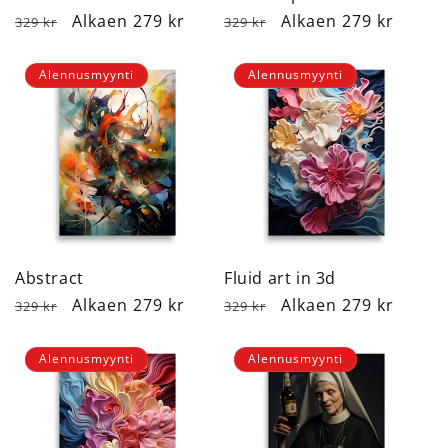
Normaalihinta
Alennushinta
Alkaen 279 kr
Normaalihinta
Alennushinta
Alkaen 279 kr
329 kr
329 kr
Alennusmyynti
Alennusmyynti
Abstract
Fluid art in 3d
Normaalihinta
Alennushinta
Alkaen 279 kr
Normaalihinta
Alennushinta
Alkaen 279 kr
329 kr
329 kr
Alennusmyynti
Alennusmyynti