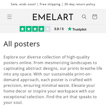
Ohita ja
Sale, ends soon! | Free shipping | 30-day return policy
siirry
sisältöön
Ostoskori
K
All posters
o
Explore our diverse collection of high-quality
k
posters online. From mesmerizing landscapes to
captivating abstract designs, our prints breathe life
o
into any space. With our sustainable print-on-
e
demand approach, each poster is crafted with
precision, ensuring minimal waste. Elevate your
l
home decor or inspire your workspace with our
m
exceptional selection. Find the art that speaks to
your soul.