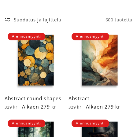
a
:
Suodatus ja lajittelu
600 tuotetta
Alennusmyynti
Alennusmyynti
Abstract round shapes
Abstract
Normaalihinta
Alennushinta
Alkaen 279 kr
Normaalihinta
Alennushinta
Alkaen 279 kr
329 kr
329 kr
Alennusmyynti
Alennusmyynti