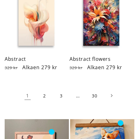
Abstract
Abstract flowers
Normaalihinta
Alennushinta
Alkaen 279 kr
Normaalihinta
Alennushinta
Alkaen 279 kr
329 kr
329 kr
1
…
2
3
30