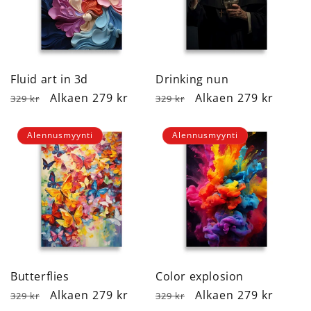
Fluid art in 3d
Drinking nun
Normaalihinta
Alennushinta
Alkaen 279 kr
Normaalihinta
Alennushinta
Alkaen 279 kr
329 kr
329 kr
Alennusmyynti
Alennusmyynti
Butterflies
Color explosion
Normaalihinta
Alennushinta
Alkaen 279 kr
Normaalihinta
Alennushinta
Alkaen 279 kr
329 kr
329 kr