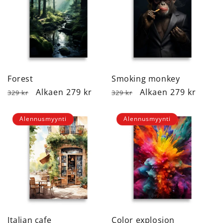
Forest
Smoking monkey
Normaalihinta
Alennushinta
Alkaen 279 kr
Normaalihinta
Alennushinta
Alkaen 279 kr
329 kr
329 kr
Alennusmyynti
Alennusmyynti
Italian cafe
Color explosion