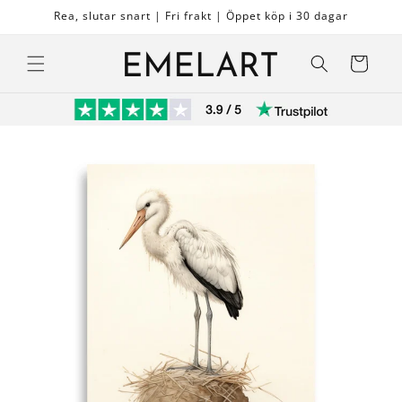
vidare
Rea, slutar snart | Fri frakt | Öppet köp i 30 dagar
till
innehåll
Varukorg