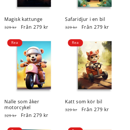
Magisk kattunge
Safaridjur i en bil
Ordinarie
Försäljningspris
Från 279 kr
Ordinarie
Försäljningspris
Från 279 kr
329 kr
329 kr
pris
pris
Rea
Rea
Nalle som åker
Katt som kör bil
motorcykel
Ordinarie
Försäljningspris
Från 279 kr
329 kr
Ordinarie
Försäljningspris
Från 279 kr
329 kr
pris
pris