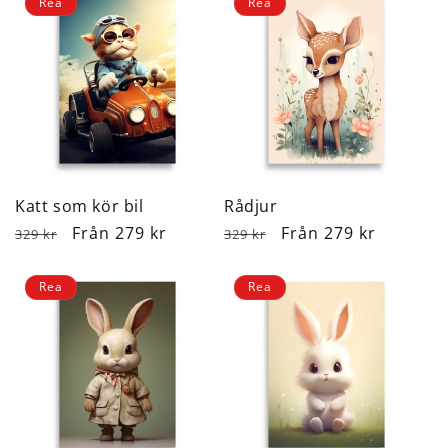
Rea
Rea
Katt som kör bil
Rådjur
Ordinarie
Försäljningspris
Från 279 kr
Ordinarie
Försäljningspris
Från 279 kr
329 kr
329 kr
pris
pris
Rea
Rea