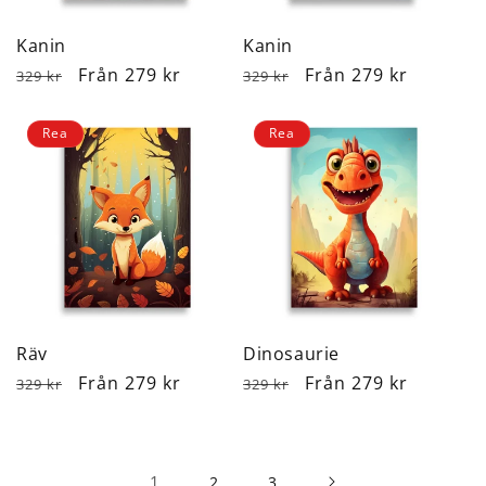
Kanin
Kanin
Ordinarie
Försäljningspris
Från 279 kr
Ordinarie
Försäljningspris
Från 279 kr
329 kr
329 kr
pris
pris
Rea
Rea
Räv
Dinosaurie
Ordinarie
Försäljningspris
Från 279 kr
Ordinarie
Försäljningspris
Från 279 kr
329 kr
329 kr
pris
pris
1
2
3