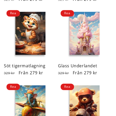
pris
pris
Rea
Rea
Söt tigermatlagning
Glass Underlandet
Ordinarie
Försäljningspris
Från 279 kr
Ordinarie
Försäljningspris
Från 279 kr
329 kr
329 kr
pris
pris
Rea
Rea