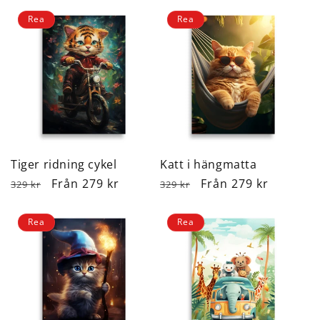
Rea
Rea
Tiger ridning cykel
Katt i hängmatta
Ordinarie
Försäljningspris
Från 279 kr
Ordinarie
Försäljningspris
Från 279 kr
329 kr
329 kr
pris
pris
Rea
Rea