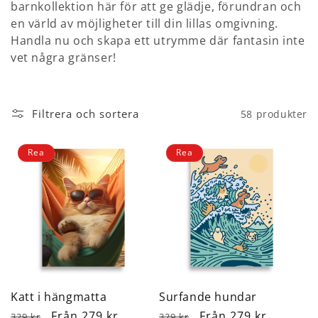
s
barnkollektion här för att ge glädje, förundran och
en värld av möjligheter till din lillas omgivning.
e
Handla nu och skapa ett utrymme där fantasin inte
r
vet några gränser!
i
e
Filtrera och sortera
58 produkter
:
Rea
Rea
Katt i hängmatta
Surfande hundar
Ordinarie
Försäljningspris
Från 279 kr
Ordinarie
Försäljningspris
Från 279 kr
329 kr
329 kr