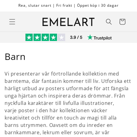
vidare
Rea, slutar snart | Fri frakt | Öppet köp i 30 dagar
till
innehåll
Varukorg
P
Barn
r
Vi presenterar vår förtrollande kollektion med
o
barntema, där fantasin kommer till liv. Utforska ett
härligt utbud av posters utformade för att fängsla
d
unga hjärtan och inspirera deras drömmar. Från
u
nyckfulla karaktärer till livfulla illustrationer,
varje poster i den här kollektionen väcker
k
kreativitet och tillför en touch av magi till alla
t
barns utrymmen. Oavsett om du inreder en
barnkammare, lekrum eller sovrum, är vår