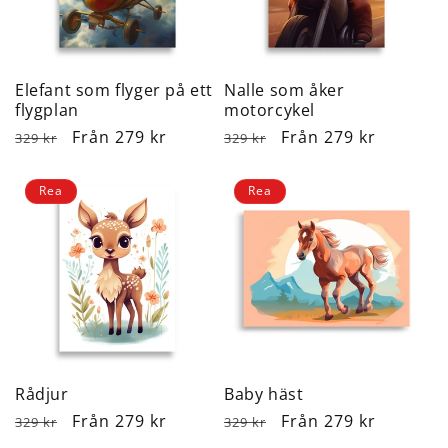
Elefant som flyger på ett
Nalle som åker
flygplan
motorcykel
Ordinarie
Försäljningspris
Från 279 kr
Ordinarie
Försäljningspris
Från 279 kr
329 kr
329 kr
pris
pris
Rea
Rea
Rådjur
Baby häst
Ordinarie
Försäljningspris
Från 279 kr
Ordinarie
Försäljningspris
Från 279 kr
329 kr
329 kr
pris
pris